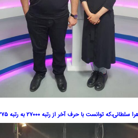
هرا سلطانی،که توانست با
حرف آخر
از رتبه 27000 به رتبه 275 برسد