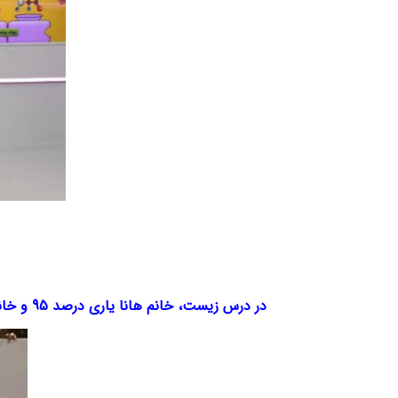
در درس زیست، خانم هانا یاری درصد 95 و خانم روژین یاری به درصد 88 رسیدند