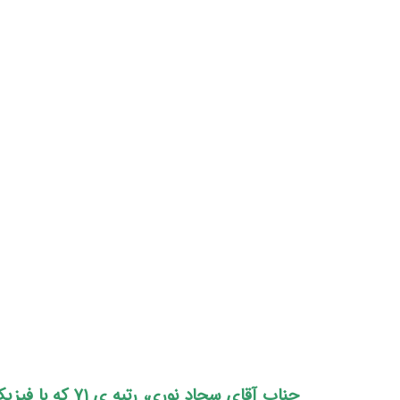
جناب آقای سجاد نوری، رتبه ی 71 که با فیزیک استاد پیمان کامیار درصد