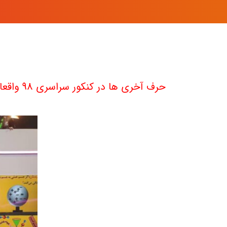
حرف آخری ها در کنکور سراسری 98 واقعا کاری کردند کارستان ، ما در ادامه این مطلب بخشی از رتبه های برتر کنکور 98 را که با پکیج های