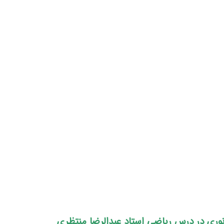
ری در درس ریاضی استاد عبدالرضا منتظری