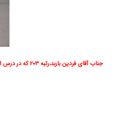
جناب آقای فردین باربد،رتبه 203 که در درس ادبیات استاد محسن منتظری درصد 72 و در درس دینی استاد علیرضا یوسفیان پور درصد 95 را کسب کرد