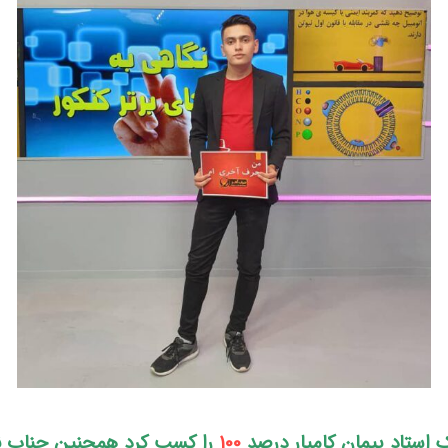
100
را کسب کرد
همچنین جناب نو