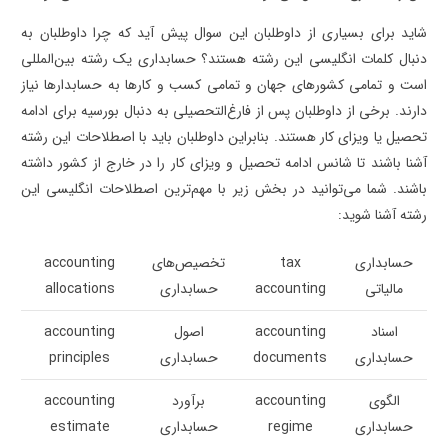
شاید برای بسیاری از داوطلبان این سوال پیش آید که چرا داوطلبان به
دنبال کلمات انگلیسی این رشته هستند؟ حسابداری یک رشته‌ بین‌المللی
است و تمامی کشورهای جهان و تمامی کسب و کارها به حسابدارها نیاز
دارند. برخی از داوطلبان پس از فارغ‌التحصیلی به دنبال بورسیه برای ادامه
تحصیل یا ویزای کار هستند. بنابراین داوطلبان باید با اصطلاحات این رشته
آشنا باشند تا شانس ادامه تحصیل و ویزای کار را در خارج از کشور داشته
باشند. شما می‌توانید در بخش زیر با مهم‌ترین اصطلاحات انگلیسی این
رشته آشنا شوید:
حسابداری
tax
تخصیص‌های
accounting
مالیاتی
accounting
حسابداری
allocations
اسناد
accounting
اصول
accounting
حسابداری
documents
حسابداری
principles
الگوی
accounting
برآورد
accounting
حسابداری
regime
حسابداری
estimate