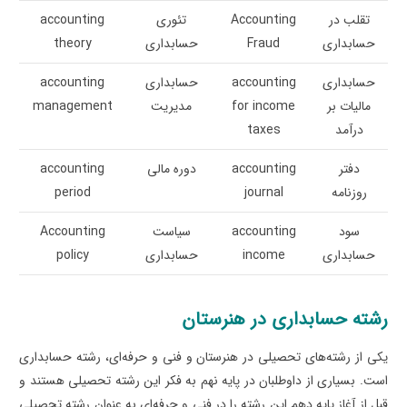
تقلب در
Accounting
تئوری
accounting
حسابداری
Fraud
حسابداری
theory
حسابداری
accounting
حسابداری
accounting
مالیات بر
for income
مدیریت
management
درآمد
taxes
دفتر
accounting
دوره مالی
accounting
روزنامه
journal
period
سود
accounting
سیاست
Accounting
حسابداری
income
حسابداری
policy
رشته حسابدار
ی در هنرستان
یکی از رشته‌های تحصیلی در هنرستان و فنی و حرفه‌ای، رشته حسابداری
است. بسیاری از داوطلبان در پایه نهم به فکر این رشته تحصیلی هستند و
قبل از آغاز پایه دهم این رشته را در فنی و حرفه‌ای به عنوان رشته تحصیلی