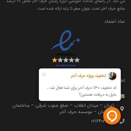
می کند. در راستای عدالت آموزشی دوره رایگان حرف آخر شامل ۲۰ درصد
منابع حرف آخر تحت عنوان صفر تا رتبه ارائه شده است.
نماد اعتماد
اطلاعات تماس
info@harfeakhar.com
تهران – میدان انقلاب – ضلع جنوب شرقی – ساختمان
مترجمان – موسسه حرف آخر
02164035000