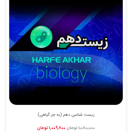
زیست شناسی دهم (به جز گیاهی)
قیمت
قیمت
1,080,000
تومان
1,009,800
تومان