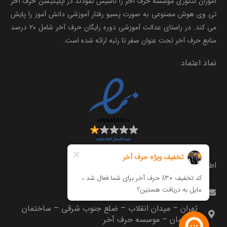
آموزان کنکوری موسسه حرف آخر را تاسیس نمودند در اپلیکیشن حرف آخر
تی وی هوش مصنوعی به صورت پسیو رفتار آموزشی دانش آموز را پایش
می کند. در راستای عدالت آموزشی دوره رایگان حرف آخر شامل ۲۰ درصد
منابع حرف آخر تحت عنوان صفر تا رتبه ارائه شده است.
نماد اعتماد
اطلاعات تماس
info@harfeakhar.com
تهران – میدان انقلاب – ضلع جنوب شرقی – ساختمان
مترجمان – موسسه حرف آخر