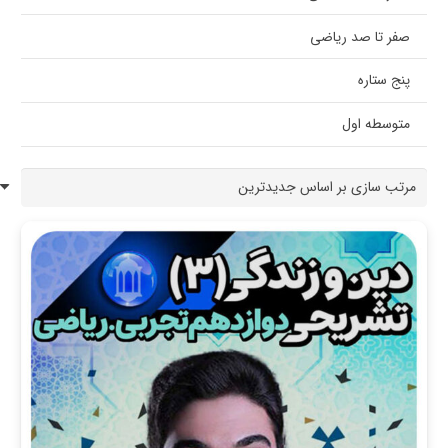
صفر تا صد ریاضی
پنج ستاره
متوسطه اول