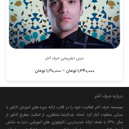
دینی تشریحی حرف آخر
Price
–
1,340,000
تومان
1,190,000
تومان
range:
1,190,000 تومان
through
درباره حرف آخر
1,340,000 تومان
موسسه حرف آخر فعالیت خود را در قالب ارائه دوره های آموزش کنکور با
سبکی متفاوت آغاز کرد. استاد عبدالرضا منتظری، از اساتید مطرح کنکور از
سال ۱۳۹۰ با هدف ارائه جدیدترین تکنولوژی های آموزشی دنیا به دانش