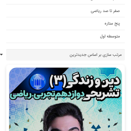
صفر تا صد ریاضی
پنج ستاره
متوسطه اول