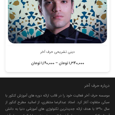
دینی تشریحی حرف آخر
Price
–
1,340,000
تومان
1,190,000
تومان
range:
1,190,000 تومان
through
درباره حرف آخر
1,340,000 تومان
موسسه حرف آخر فعالیت خود را در قالب ارائه دوره های آموزش کنکور با
سبکی متفاوت آغاز کرد. استاد عبدالرضا منتظری، از اساتید مطرح کنکور از
سال ۱۳۹۰ با هدف ارائه جدیدترین تکنولوژی های آموزشی دنیا به دانش