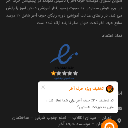
آموزان کنکوری موسسه حرف آخر را تاسیس نمودند در اپلیکیشن حرف آخر
تی وی هوش مصنوعی به صورت پسیو رفتار آموزشی دانش آموز را پایش
می کند. در راستای عدالت آموزشی دوره رایگان حرف آخر شامل ۲۰ درصد
منابع حرف آخر تحت عنوان صفر تا رتبه ارائه شده است.
نماد اعتماد
اطلاعات تماس
info@harfeakhar.com
تهران – میدان انقلاب – ضلع جنوب شرقی – ساختمان
مترجمان – موسسه حرف آخر