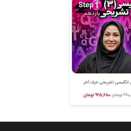
ن انگلیسی تشریحی حرف آخر
قیمت
قیمت
990
تومان
925,650
تومان
اصلی:
فعلی:
990,000 تومان
925,650 تومان.
بود.