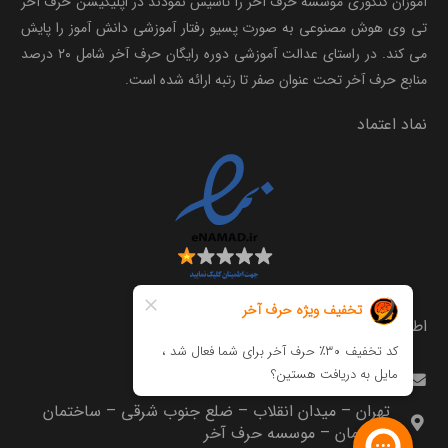
آموزان کنکوری موسسه حرف آخر را تاسیس نمودند در اپلیکیشن حرف آخر
تی وی هوش مصنوعی به صورت پسیو رفتار آموزشی دانش آموز را پایش
می کند. در راستای عدالت آموزشی دوره رایگان حرف آخر شامل ۲۰ درصد
منابع حرف آخر تحت عنوان صفر تا رتبه ارائه شده است.
نماد اعتماد
اطلاعات تماس
info@harfeakhar.com
تهران – میدان انقلاب – ضلع جنوب شرقی – ساختمان
مترجمان – موسسه حرف آخر