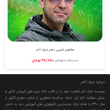
مفاهیم شیمی دهم حرف آخر
قیمت
قیمت
1,050,000
تومان
981,750
تومان
اصلی:
فعلی:
1,050,000 تومان
981,750 تومان.
بود.
درباره حرف آخر
موسسه حرف آخر فعالیت خود را در قالب ارائه دوره های آموزش کنکور با
سبکی متفاوت آغاز کرد. استاد عبدالرضا منتظری، از اساتید مطرح کنکور از
سال ۱۳۹۰ با هدف ارائه جدیدترین تکنولوژی های آموزشی دنیا به دانش