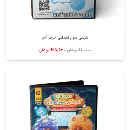
فارسی سوم ابتدایی حرف آخر
قیمت
قیمت
990,000
تومان
925,650
تومان
اصلی:
فعلی:
990,000 تومان
925,650 تومان.
بود.