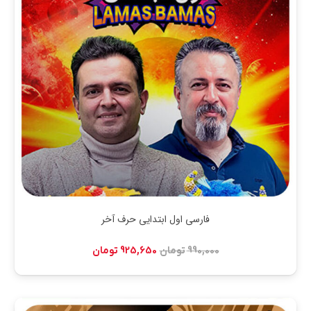
فارسی اول ابتدایی حرف آخر
قیمت
قیمت
990,000
تومان
925,650
تومان
اصلی:
فعلی:
990,000 تومان
925,650 تومان.
بود.