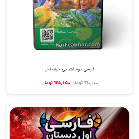
فارسی دوم ابتدایی حرف آخر
قیمت
قیمت
990,000
تومان
925,650
تومان
اصلی:
فعلی:
990,000 تومان
925,650 تومان.
بود.