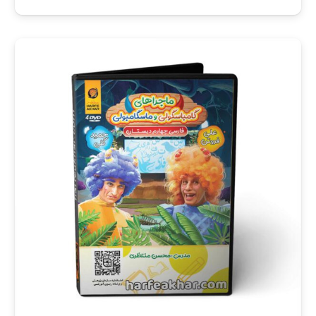
اصلی:
فعلی:
990,000 تومان
925,650 تومان.
بود.