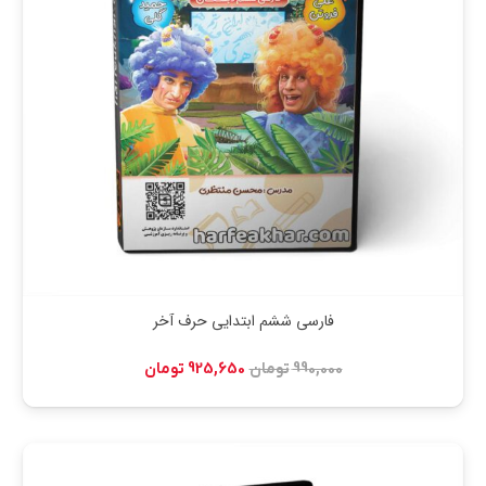
فارسی ششم ابتدایی حرف آخر
قیمت
قیمت
990,000
تومان
925,650
تومان
اصلی:
فعلی:
990,000 تومان
925,650 تومان.
بود.