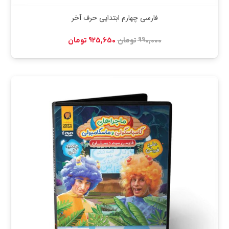
فارسی چهارم ابتدایی حرف آخر
قیمت
قیمت
990,000
تومان
925,650
تومان
اصلی:
فعلی:
990,000 تومان
925,650 تومان.
بود.