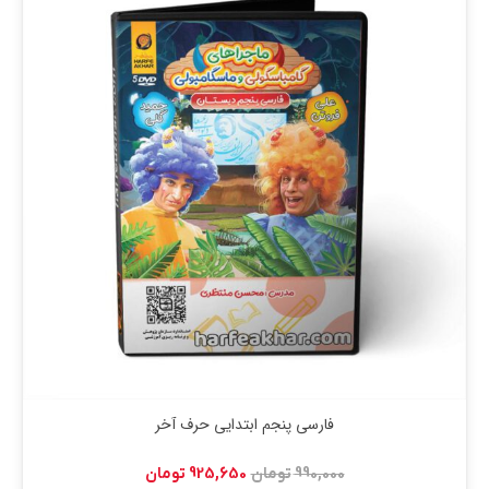
فارسی پنجم ابتدایی حرف آخر
قیمت
قیمت
990,000
تومان
925,650
تومان