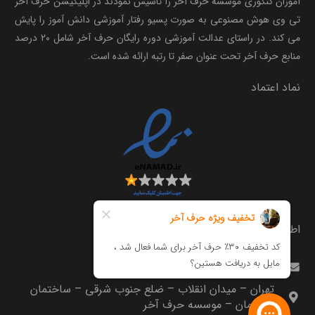
آموزان کنکوری موسسه حرف آخر را تاسیس نمودند در اپلیکیشن حرف آخر
تی وی هوش مصنوعی به صورت پسیو رفتار آموزشی دانش آموز را پایش
می کند. در راستای عدالت آموزشی دوره رایگان حرف آخر شامل ۲۰ درصد
منابع حرف آخر تحت عنوان صفر تا رتبه ارائه شده است.
نماد اعتماد
اطلاعات تماس
info@harfeakhar.com
تهران – میدان انقلاب – ضلع جنوب شرقی – ساختمان
مترجمان – موسسه حرف آخر