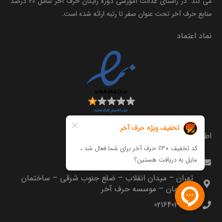
می کند. در راستای عدالت آموزشی دوره رایگان حرف آخر شامل ۲۰ درصد
منابع حرف آخر تحت عنوان صفر تا رتبه ارائه شده است.
نماد اعتماد
اطلاعات تماس
info@harfeakhar.com
تهران – میدان انقلاب – ضلع جنوب شرقی – ساختمان
مترجمان – موسسه حرف آخر
02164035000