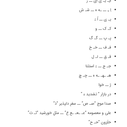
ایـ یـ ی ای ــ ز
اِ ـِ ــ ـه ه ــ شـ ش
یـ ى ــ اُ ـُ
کـ ک ــ و
پـ پ ــ گـ گ
فـ ف ــ خـ خ
قـ ق ــ لـ ل
جـ ج ــ ـُ استثنا
هـ ـهـ ـه ه ــ چـ چ
ژ ــ خوا
در بازار ” تشدید ـّ “
صدا موج ”صـ ص“ ــ سفرِ دلپذیر ”ذ“
علی و معصومه ”عـ ـعـ ـع ع“ ــ مثلِ خورشید ”ثـ ث“
حَلَزون ”حـ ح“