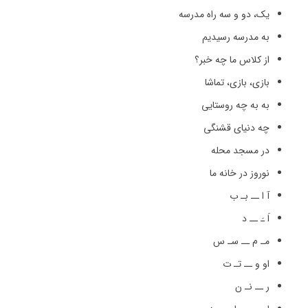
یک، دو و سه راه مدرسه
به مدرسه رسیدیم
از کلاس ما چه خبر؟
بازی، بازی، تماشا
به به چه روستایی
چه دنیای قشنگی
در مسجد محله
نوروز در خانه‌ ما
آ ا ــ بـ ب
اَ ـَ ــ د
مـ م ــ سـ س
او و ــ تـ ت
ر ــ نـ ن