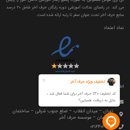
می کند. در راستای عدالت آموزشی دوره رایگان حرف آخر شامل ۲۰ درصد
منابع حرف آخر تحت عنوان صفر تا رتبه ارائه شده است.
نماد اعتماد
اطلاعات تماس
info@harfeakhar.com
تهران – میدان انقلاب – ضلع جنوب شرقی – ساختمان
مترجمان – موسسه حرف آخر
02164035000