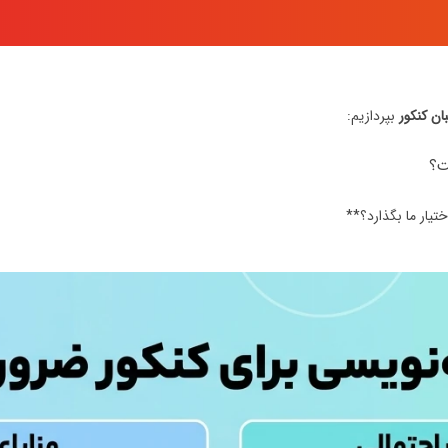
ان کنکور
بپردازیم:
ت؟
ختیار ما بگذارد؟**