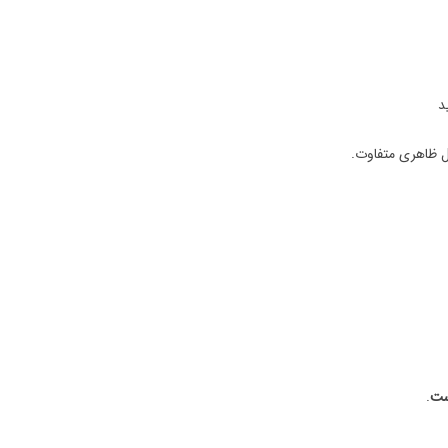
د
ل ظاهری متفاوت.
ست
.