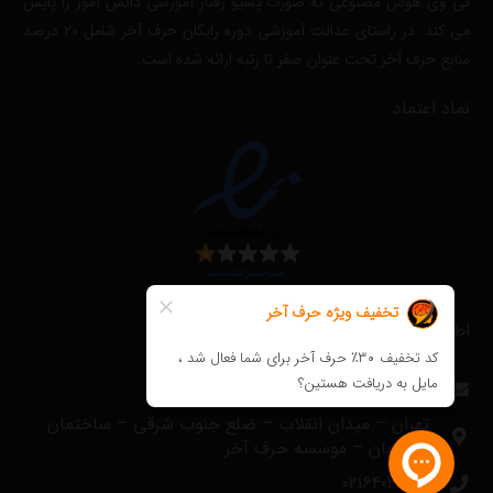
تی وی هوش مصنوعی به صورت پسیو رفتار آموزشی دانش آموز را پایش
می کند. در راستای عدالت آموزشی دوره رایگان حرف آخر شامل ۲۰ درصد
منابع حرف آخر تحت عنوان صفر تا رتبه ارائه شده است.
نماد اعتماد
اطلاعات تماس
info@harfeakhar.com
تهران – میدان انقلاب – ضلع جنوب شرقی – ساختمان
مترجمان – موسسه حرف آخر
02164035000