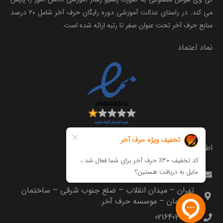
می کند. در راستای عدالت آموزشی دوره رایگان حرف آخر شامل ۲۰ درصد
منابع حرف آخر تحت عنوان صفر تا رتبه ارائه شده است.
نماد اعتماد
اطلاعات تماس
info@harfeakhar.com
تهران – میدان انقلاب – ضلع جنوب شرقی – ساختمان
مترجمان – موسسه حرف آخر
02164035000