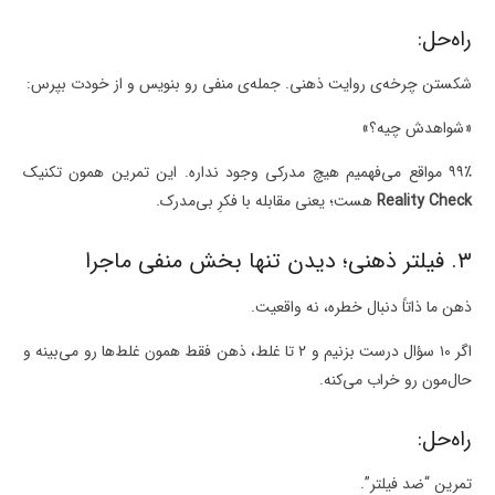
راه‌حل:
شکستن چرخه‌ی روایت ذهنی. جمله‌ی منفی رو بنویس و از خودت بپرس:
«شواهدش چیه؟»
۹۹٪ مواقع می‌فهمیم هیچ مدرکی وجود نداره. این تمرین همون تکنیک
Reality Check
هست؛ یعنی مقابله با فکرِ بی‌مدرک.
۳. فیلتر ذهنی؛ دیدن تنها بخش منفی ماجرا
ذهن ما ذاتاً دنبال خطره، نه واقعیت.
اگر ۱۰ سؤال درست بزنیم و ۲ تا غلط، ذهن فقط همون غلط‌ها رو می‌بینه و
حال‌مون رو خراب می‌کنه.
راه‌حل:
تمرین “ضد فیلتر”.