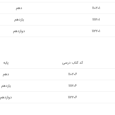
110201
دهم
111201
یازدهم
112201
دوازدهم
کد کتاب درسی
پایه
110206
دهم
111206
یازدهم
112206
دوازدهم