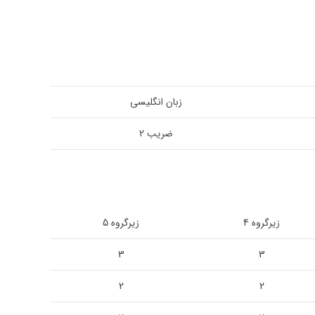
زبان انگلیسی
ضریب 2
زیرگروه 4
زیرگروه 5
3
3
2
2