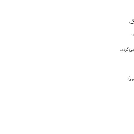
گ
؛
ی‌گردد.
س)