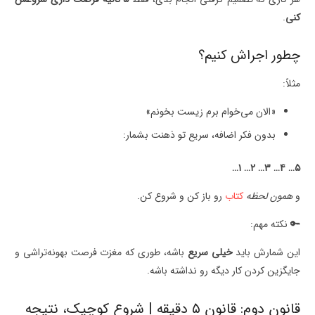
کنی
.
چطور اجراش کنیم؟
مثلاً:
«الان می‌خوام برم زیست بخونم»
بدون فکر اضافه، سریع تو ذهنت بشمار:
۵… ۴… ۳… ۲… ۱…
و
همون لحظه
کتاب
رو باز کن و شروع کن.
🔑 نکته مهم:
این شمارش باید
خیلی سریع
باشه، طوری که مغزت فرصت بهونه‌تراشی و
جایگزین کردن کار دیگه رو نداشته باشه.
قانون دوم: قانون ۵ دقیقه | شروع کوچیک، نتیجه