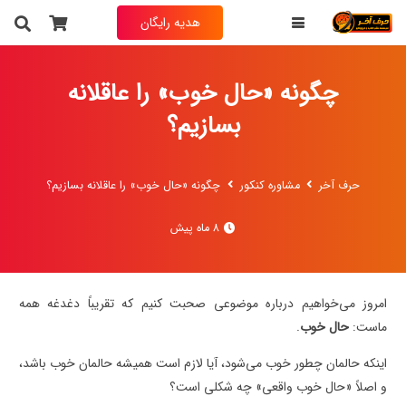
هدیه رایگان
به انتخاب خودت فیلم تدریس یکی از درس های
حرف آخر رو
رایگان
دریافت کن
چگونه «حال خوب» را عاقلانه
بسازیم؟
نام و نام خانوادگی
حرف آخر
مشاوره کنکور
چگونه «حال خوب» را عاقلانه بسازیم؟
شماره تماس
8 ماه پیش
(ضروری)
امروز می‌خواهیم درباره موضوعی صحبت کنیم که تقریباً دغدغه همه
ماست:
حال خوب
.
اینکه حالمان چطور خوب می‌شود، آیا لازم است همیشه حالمان خوب باشد،
و اصلاً «حال خوب واقعی» چه شکلی است؟