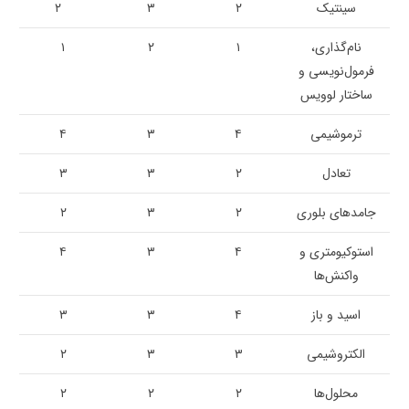
سینتیک
۲
۳
۲
نام‌گذاری،
۱
۲
۱
فرمول‌نویسی و
ساختار لوویس
ترموشیمی
۴
۳
۴
تعادل
۲
۳
۳
جامدهای بلوری
۲
۳
۲
استوکیومتری و
۴
۳
۴
واکنش‌ها
اسید و باز
۴
۳
۳
الکتروشیمی
۳
۳
۲
محلول‌ها
۲
۲
۲