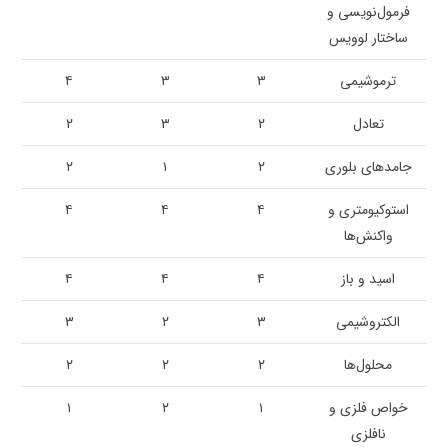
فرمول‌نویسی و
ساختار لوویس
ترموشیمی
۳
۳
۴
تعادل
۲
۳
۲
جامدهای بلوری
۲
۱
۲
استوکیومتری و
۴
۴
۴
واکنش‌ها
اسید و باز
۴
۴
۴
الکتروشیمی
۳
۲
۳
محلول‌ها
۲
۲
۲
خواص فلزی و
۱
۲
۱
نافلزی