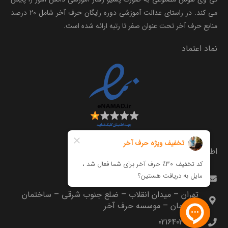
می کند. در راستای عدالت آموزشی دوره رایگان حرف آخر شامل ۲۰ درصد
منابع حرف آخر تحت عنوان صفر تا رتبه ارائه شده است.
نماد اعتماد
اطلاعات تماس
info@harfeakhar.com
تهران – میدان انقلاب – ضلع جنوب شرقی – ساختمان
مترجمان – موسسه حرف آخر
02164035000