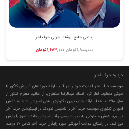
ریاضی جامع 1 رشته تجربی حرف آخر
قیمت
قیمت
1,800,000
تومان
1,683,000
تومان
اصلی:
فعلی:
1,800,000 تومان
1,683,000 تومان.
بود.
درباره حرف آخر
موسسه حرف آخر فعالیت خود را در قالب ارائه دوره های آموزش کنکور با
سبکی متفاوت آغاز کرد. استاد عبدالرضا منتظری، از اساتید مطرح کنکور از
سال ۱۳۹۰ با هدف ارائه جدیدترین تکنولوژی های آموزشی دنیا به دانش
آموزان کنکوری موسسه حرف آخر را تاسیس نمودند در اپلیکیشن حرف آخر
تی وی هوش مصنوعی به صورت پسیو رفتار آموزشی دانش آموز را پایش
می کند. در راستای عدالت آموزشی دوره رایگان حرف آخر شامل ۲۰ درصد