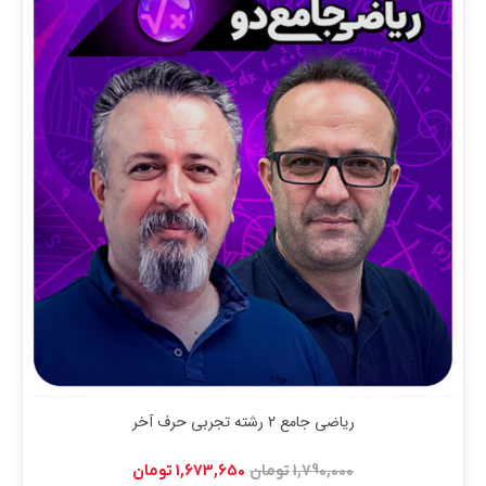
ریاضی جامع 2 رشته تجربی حرف آخر
قیمت
قیمت
1,790,000
تومان
1,673,650
تومان