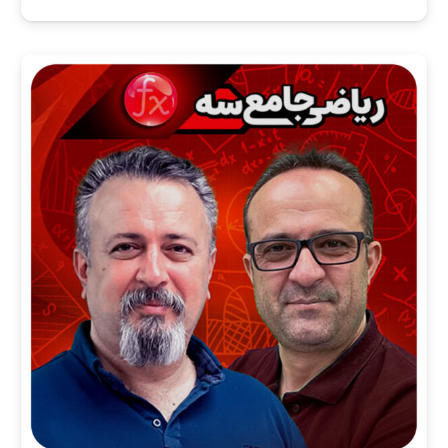
اصلی:
فعلی:
1,790,000 تومان
1,673,650 تومان.
بود.