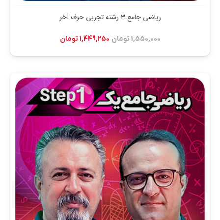
ریاضی جامع 3 رشته تجربی حرف آخر
قیمت
قیمت
1,550,000
تومان
1,449,250
تومان
اصلی:
فعلی:
1,550,000 تومان
1,449,250 تومان.
بود.